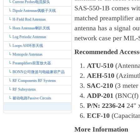
Current Probes电流探头
SAS-550-1B comes with
Dipole Antennas偶极子天线
matched preamplifier a
H-Field Rod Antennas
antenna has a signal ou
Horn Antennas喇叭天线
network case per MIL-
Log Periodic Antennas
Loops AH环形天线
Recommended Accesso
Monopole Antennas
Preamplifiers前置放大器
ATU-510
(Antenna
BONN公司微波与电磁兼容产品
AEH-510
(Azimuth
RF Components RF Systems
SAC-210
(3 mete
RF Subsystems
ADP-201
(BNC(f) 
被动电路Passive Circuits
P/N: 2236-24
24" 
ECF-10
(Capacita
More Information