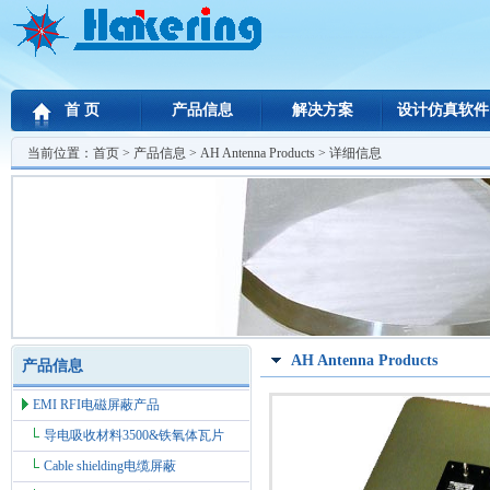
首 页
产品信息
解决方案
设计仿真软件
当前位置：
首页
>
产品信息
>
AH Antenna Products
> 详细信息
AH Antenna Products
产品信息
EMI RFI电磁屏蔽产品
导电吸收材料3500&铁氧体瓦片
Cable shielding电缆屏蔽